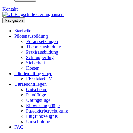
Kontakt
Navigation
Startseite
Pilotenausbildung
Voraussetzungen
Theorieausbildung
Praxisausbildung
Schnupperflug
Sicherheit
Kosten
Ultraleichtflugzeuge
FK9 Mark IV
Ultraleichtfliegen
Gutscheine
Rundflüge
Übungsflüge
Einweisungsflüge
Passagierberechtigung
Flugfunkzeugnis
Umschulung
FAQ